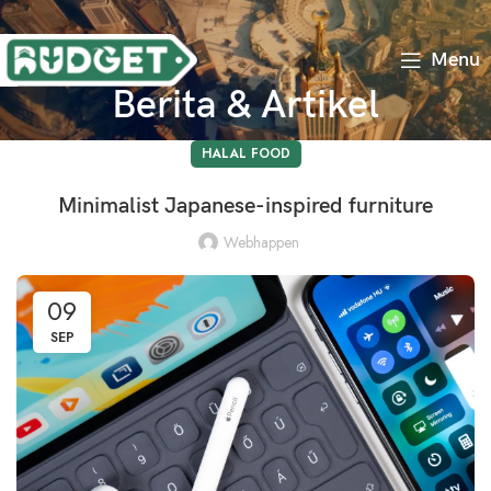
Menu
Berita & Artikel
HALAL FOOD
Minimalist Japanese-inspired furniture
Webhappen
09
SEP