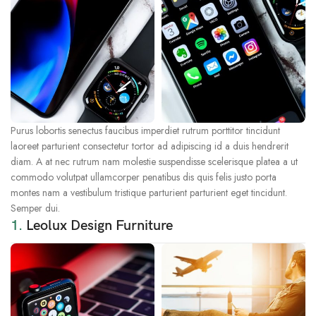
Purus lobortis senectus faucibus imperdiet rutrum porttitor tincidunt
laoreet parturient consectetur tortor ad adipiscing id a duis hendrerit
diam. A at nec rutrum nam molestie suspendisse scelerisque platea a ut
commodo volutpat ullamcorper penatibus dis quis felis justo porta
montes nam a vestibulum tristique parturient parturient eget tincidunt.
Semper dui.
1.
Leolux Design Furniture