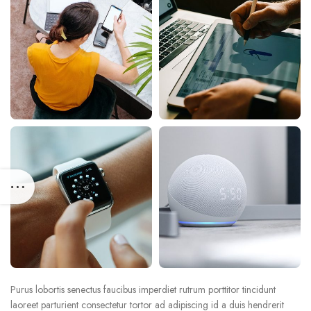
Purus lobortis senectus faucibus imperdiet rutrum porttitor tincidunt
laoreet parturient consectetur tortor ad adipiscing id a duis hendrerit