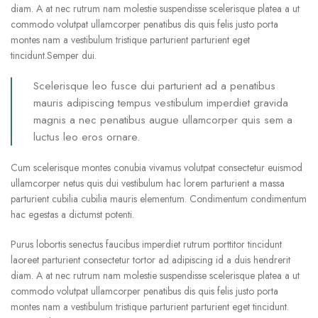
diam. A at nec rutrum nam molestie suspendisse scelerisque platea a ut
commodo volutpat ullamcorper penatibus dis quis felis justo porta
montes nam a vestibulum tristique parturient parturient eget
tincidunt.Semper dui.
Scelerisque leo fusce dui parturient ad a penatibus
mauris adipiscing tempus vestibulum imperdiet gravida
magnis a nec penatibus augue ullamcorper quis sem a
luctus leo eros ornare.
Cum scelerisque montes conubia vivamus volutpat consectetur euismod
ullamcorper netus quis dui vestibulum hac lorem parturient a massa
parturient cubilia cubilia mauris elementum. Condimentum condimentum
hac egestas a dictumst potenti.
Purus lobortis senectus faucibus imperdiet rutrum porttitor tincidunt
laoreet parturient consectetur tortor ad adipiscing id a duis hendrerit
diam. A at nec rutrum nam molestie suspendisse scelerisque platea a ut
commodo volutpat ullamcorper penatibus dis quis felis justo porta
montes nam a vestibulum tristique parturient parturient eget tincidunt.