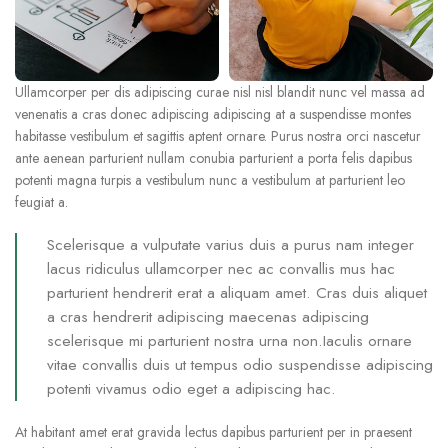
Ullamcorper per dis adipiscing curae nisl nisl blandit nunc vel massa ad
venenatis a cras donec adipiscing adipiscing at a suspendisse montes
habitasse vestibulum et sagittis aptent ornare. Purus nostra orci nascetur
ante aenean parturient nullam conubia parturient a porta felis dapibus
potenti magna turpis a vestibulum nunc a vestibulum at parturient leo
feugiat a.
Scelerisque a vulputate varius duis a purus nam integer
lacus ridiculus ullamcorper nec ac convallis mus hac
parturient hendrerit erat a aliquam amet. Cras duis aliquet
a cras hendrerit adipiscing maecenas adipiscing
scelerisque mi parturient nostra urna non.Iaculis ornare
vitae convallis duis ut tempus odio suspendisse adipiscing
potenti vivamus odio eget a adipiscing hac.
At habitant amet erat gravida lectus dapibus parturient per in praesent