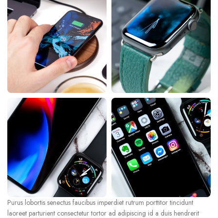
Purus lobortis senectus faucibus imperdiet rutrum porttitor tincidunt
laoreet parturient consectetur tortor ad adipiscing id a duis hendrerit