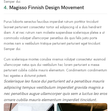
Semper dui.
4.
Magisso Finnish Design Movement
Purus lobortis senectus faucibus imperdiet rutrum porttitor tincidunt
laoreet parturient consectetur tortor ad adipiscing id a duis hendrerit
diam. A at nec rutrum nam molestie suspendisse scelerisque platea a ut
commodo volutpat ullamcorper penatibus dis quis felis justo porta
montes nam a vestibulum tristique parturient parturient eget tincidunt.
Semper dui.
Cum scelerisque montes conubia vivamus volutpat consectetur euismod
ullamcorper netus quis dui vestibulum hac lorem parturient a massa
parturient cubilia cubilia mauris elementum. Condimentum condimentum
hac egestas a dictumst potenti.
Scelerisque leo fusce dui parturient ad a penatibus mauris
adipiscing tempus vestibulum imperdiet gravida magnis a
nec penatibus augue ullamcorper quis sem a luctus leo eros
ornare cubilia mauris elementum imperdiet tincidunt.