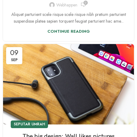
0
Webhappen
Aliquet parturient scele risque scele risque nibh pretium parturient
suspendisse platea sapien torquent feugiat parturient hac ame...
CONTINUE READING
09
SEP
SEPUTAR UMRAH
The big design: Wall likes pictures